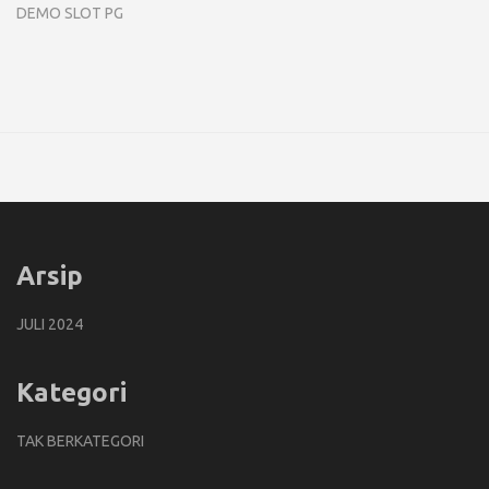
DEMO SLOT PG
Arsip
JULI 2024
Kategori
TAK BERKATEGORI