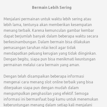
Bermain Lebih Sering
Menjalani permainan untuk waktu lebih sering atau
lebih lama, tentunya akan memberikan kesempatan
menang terbaik. Karena kemunculan gambar kembar
dapat berjumlah banyak dalam beberapa waktu secara
berkesinambungan. Dalam bermain bisa dilakukan
pemasangan taruhan nilai kecil agar tidak
mendapatkan peluang kerugian yang tidak diinginkan.
Dengan begitu, siapa pun bisa menikmati keuntungan
permainan melalui cara bermain yang aman.
Dengan telah disampaikan beberapa informasi
mengenai cara menang slot online terbaik yang bisa
diterpakan siapa pun dengan mudah dalam
mengumpulkan penghasilan yang efektif. Semoga
informasi ini bermanfaat bagi kamu untuk menemukan
keberuntungan menang dalam setiap kali menjalani