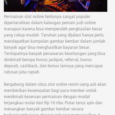
Permainan slot online tentunya sangat populer
dipertaruhkan dalam kalangan pemain judi online
manapun karena bisa memperoleh penghasilan besar
yang cukup mudah. Taruhan yang dijalani hanya perlu
mendapatkan kumpulan gambar kembar dalam jumlah
banyak agar bisa menghasilkan bayaran besar.
Terdapatnya banyak penawaran keuntungan yang bisa
dinikmati berupa bonus jackpot, referral, bonus
deposit, cashback, dan bonus lainnya yang mencapai
ratusan juta rupiah.
Bergabung dalam situs slot online resmi uang asli akan
memberikan kesempatan bagi para member untuk
menikmati keseruan permainan dengan modal
terjangkau mulai dari Rp 10 ribu. Putar terus spin dan
menangkan banyak gambar kembar secara